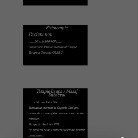
Fizioterapie
Pacient nou
.............60 min 200 RON..........
Consultatie. Plan de tratament.Terapie
Terapeut Teodora OLARU
Terapie In apa / Masaj
Subacval
............120 min 350 RON.............
Tratament efectuat in Capsula Clinique,
urmat de un masaj decontraceurant sau de
relaxare.
Terapeut : Andreea ENI,
De preferat sa ne contactați telefonic pentru
programări.