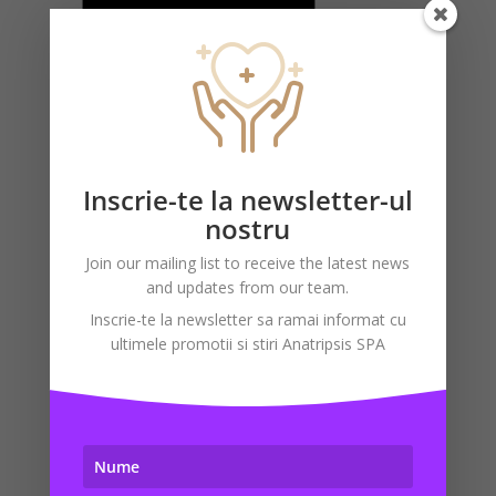
Terapie Manuală
............90 min 175 RON.............
Consultatie, Palpare, Tratament.
Inscrie-te la newsletter-ul
Terapeuti : Andreea ENI,
nostru
. . . . . . . . . . Teodora OLARU
Join our mailing list to receive the latest news
and updates from our team.
Inscrie-te la newsletter sa ramai informat cu
ultimele promotii si stiri Anatripsis SPA