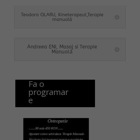
Teodora OLARU, Kineterapeut,Terapie
manuală
Andreea ENI, Masaj si Terapie
Manuală
Fa o
programar
e
Osteopatie
.............90 min 450 RON...........
Ajustare osteo-articulara. Terapie Manuală.
Vor lucra doi terapeuți pentru a maximiza