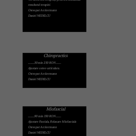
rezultatul terapiei.
Osteopat Acckermann
Daniel NEDELCU
Chiropractică
.............30 min 250 RON...........
Ajustare osteo-articulara.
Osteopat Acckermann
Daniel NEDELCU
Miofascial
.............90 min 350 RON...........
Ajustare Fasciala, Relaxare Miofasciala
Osteopat Acckermann
Daniel NEDELCU